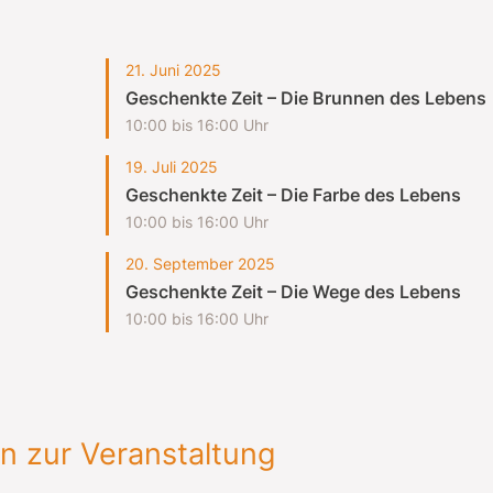
21. Juni 2025
Geschenkte Zeit – Die Brunnen des Lebens
10:00 bis 16:00 Uhr
19. Juli 2025
Geschenkte Zeit – Die Farbe des Lebens
10:00 bis 16:00 Uhr
20. September 2025
Notfall
Geschenkte Zeit – Die Wege des Lebens
10:00 bis 16:00 Uhr
Lorem ipsum dolor sit amet, consectetur adipisicing elit,
sed do eiusmod tempor incididunt ut labore et dolore
magna aliqua. Ut enim ad minim veniam, quis nostrud
Überschrift
n zur Veranstaltung
exercitation ullamco laboris nisi ut aliquip ex ea
commodo consequat.