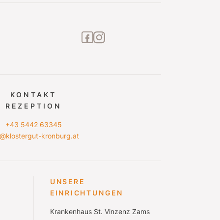
facebook2
instagram
KONTAKT
REZEPTION
+43 5442 63345
o@klostergut-kronburg.at
UNSERE
EINRICHTUNGEN
Krankenhaus St. Vinzenz Zams