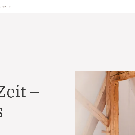
ienste
eit –
s