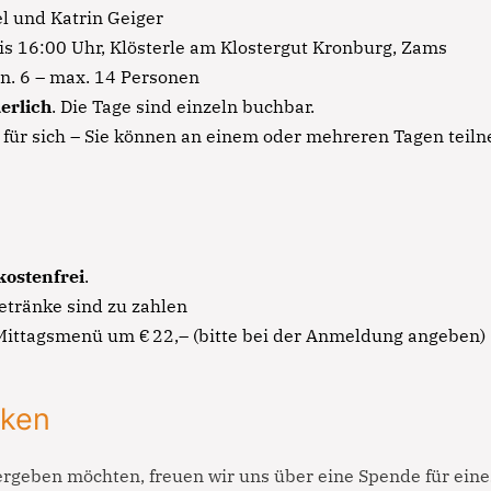
el und Katrin Geiger
Lorem ipsum dolor sit amet
bis 16:00 Uhr, Klösterle am Klostergut Kronburg, Zams
Lorem ipsum dolor sit amet, consectetur adipisicing elit,
in. 6 – max. 14 Personen
sed do eiusmod tempor incididunt ut labore et dolore
erlich
. Die Tage sind einzeln buchbar.
magna aliqua. Ut enim ad minim veniam, quis nostrud
 für sich – Sie können an einem oder mehreren Tagen teil
exercitation ullamco laboris nisi ut aliquip ex ea
commodo consequat.
Lorem ipsum dolor sit amet
Lorem ipsum dolor sit amet, consectetur
Lorem ipsum dolor sit amet, consectetur adipisicing elit,
adipisicing elit, sed do eiusmod tempor incididunt
kostenfrei
.
sed do eiusmod tempor incididunt ut labore et dolore
ut labore et dolore magna aliqua. Ut enim ad
etränke sind zu zahlen
magna aliqua. Ut enim ad minim veniam, quis nostrud
minim veniam, quis nostrud exercitation ullamco
Mittagsmenü um € 22,– (bitte bei der Anmeldung angeben)
exercitation ullamco laboris nisi ut aliquip ex ea
laboris nisi ut aliquip ex ea commodo consequat.
commodo consequat.
nken
Lorem ipsum dolor sit amet
rgeben möchten, freuen wir uns über eine Spende für eine
Lorem ipsum dolor sit amet, consectetur adipisicing elit,