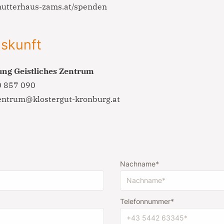
utterhaus-zams.at/spenden
sed do eiusmod tempor incididunt ut labore et dolore
magna aliqua. Ut enim ad minim veniam, quis nostrud
exercitation ullamco laboris nisi ut aliquip ex ea
uskunft
commodo consequat.
ung Geistliches
Zentrum
0 857 090
zentrum@klostergut-kronburg.at
Nachname
Telefonnummer