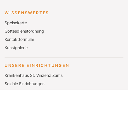
WISSENSWERTES
Speisekarte
Gottesdienstordnung
Kontaktformular
Kunstgalerie
UNSERE EINRICHTUNGEN
Krankenhaus St. Vinzenz Zams
Soziale Einrichtungen
Katharina Lins Schulen
Seminar- und Urlaubshaus Elbigenalp
Mutterhaus Zams
© 2025 Gemeinschaft der Barmherzigen Schwestern des hl. Vinzenz von