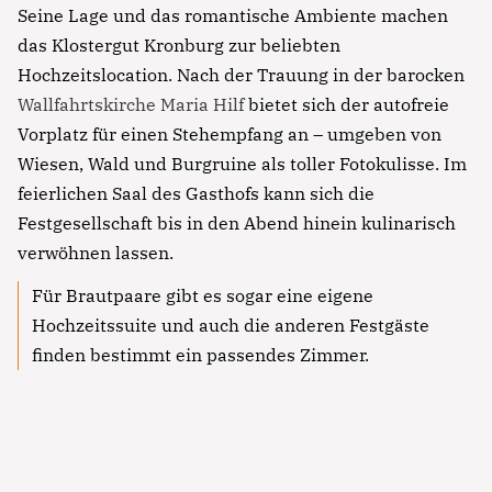
ut labore et dolore magna aliqua. Ut enim ad
Seine Lage und das romantische Ambiente machen
minim veniam, quis nostrud exercitation ullamco
das Klostergut Kronburg zur beliebten
laboris nisi ut aliquip ex ea commodo consequat.
Hochzeitslocation. Nach der Trauung in der barocken
Wallfahrtskirche Maria Hilf
bietet sich der autofreie
Vorplatz für einen Stehempfang an ­– umgeben von
Wiesen, Wald und Burgruine als toller Fotokulisse. Im
feierlichen Saal des Gasthofs kann sich die
Festgesellschaft bis in den Abend hinein kulinarisch
verwöhnen lassen.
Für Brautpaare gibt es sogar eine eigene
Hochzeitssuite und auch die anderen Festgäste
finden bestimmt ein passendes Zimmer.