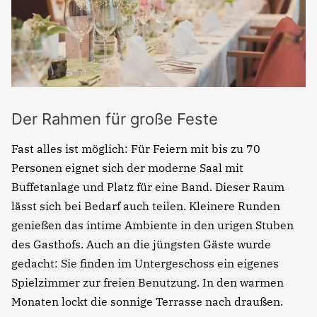
Der Rahmen für große Feste
Fast alles ist möglich: Für Feiern mit bis zu 70
Personen eignet sich der moderne Saal mit
Notfall
Buffetanlage und Platz für eine Band. Dieser Raum
lässt sich bei Bedarf auch teilen. Kleinere Runden
Lorem ipsum dolor sit amet, consectetur
genießen das intime Ambiente in den urigen Stuben
adipisicing elit, sed do eiusmod tempor incididunt
des Gasthofs. Auch an die jüngsten Gäste wurde
ut labore et dolore magna aliqua. Ut enim ad
gedacht: Sie finden im Untergeschoss ein eigenes
minim veniam, quis nostrud exercitation ullamco
Spielzimmer zur freien Benutzung. In den warmen
Überschrift
laboris nisi ut aliquip ex ea commodo consequat.
Monaten lockt die sonnige Terrasse nach draußen.